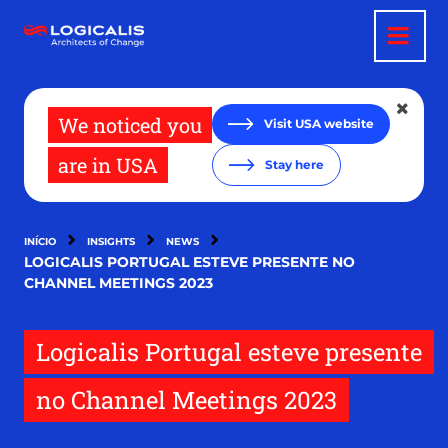
Passar
para
o
conteúdo
principal
We noticed you
Visit USA website
are in USA
Stay here
INÍCIO
INSIGHTS
NEWS
LOGICALIS PORTUGAL ESTEVE PRESENTE NO
CHANNEL MEETINGS 2023
Logicalis Portugal esteve presente
no Channel Meetings 2023