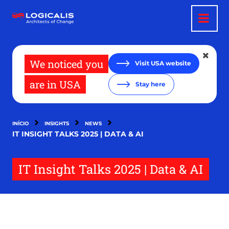
Passar
para
o
conteúdo
principal
We noticed you
Visit USA website
are in USA
Stay here
INÍCIO
INSIGHTS
NEWS
IT INSIGHT TALKS 2025 | DATA & AI
IT Insight Talks 2025 | Data & AI