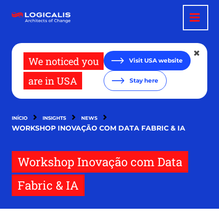
Passar
para
o
conteúdo
principal
We noticed you
Visit USA website
are in USA
Stay here
INÍCIO
INSIGHTS
NEWS
WORKSHOP INOVAÇÃO COM DATA FABRIC & IA
Workshop Inovação com Data
Fabric & IA