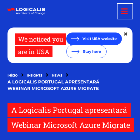
Passar
para
o
conteúdo
principal
We noticed you
Visit USA website
are in USA
Stay here
INÍCIO
INSIGHTS
NEWS
A LOGICALIS PORTUGAL APRESENTARÁ
WEBINAR MICROSOFT AZURE MIGRATE
A Logicalis Portugal apresentará
Webinar Microsoft Azure Migrate