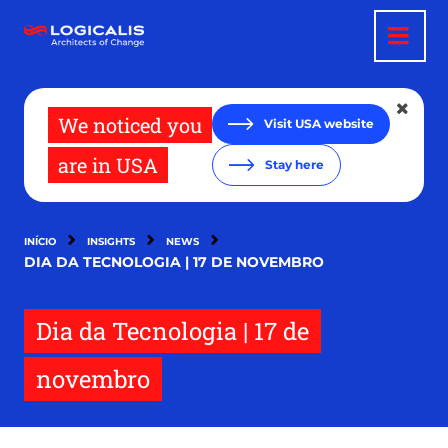
Passar
para
o
conteúdo
principal
We noticed you
Visit USA website
are in USA
Stay here
INÍCIO
INSIGHTS
NEWS
DIA DA TECNOLOGIA | 17 DE NOVEMBRO
Dia da Tecnologia | 17 de
novembro