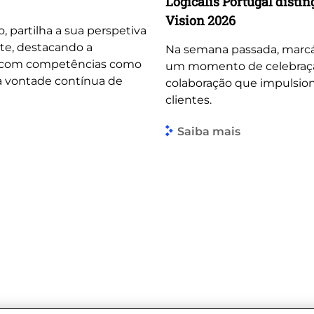
Logicalis Portugal dist
Vision 2026
o, partilha a sua perspetiva
te, destacando a
Na semana passada, marcá
, com competências como
um momento de celebração 
 a vontade contínua de
colaboração que impulsio
clientes.
Saiba mais