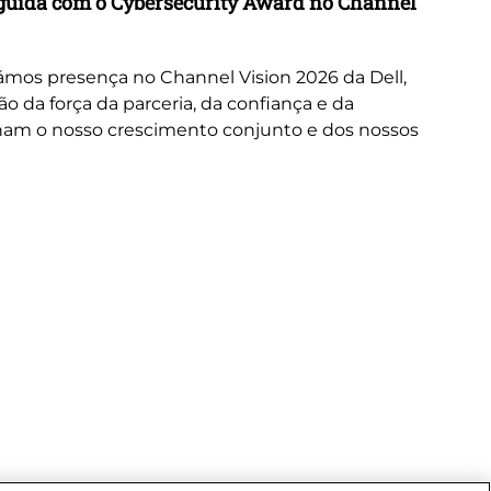
inguida com o Cybersecurity Award no Channel
Wo
A 
or
mos presença no Channel Vision 2026 da Dell,
ne
da força da parceria, da confiança e da
cus
nam o nosso crescimento conjunto e dos nossos