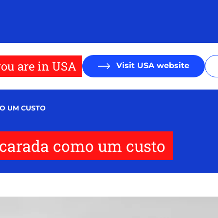
ou are in USA
Visit USA website
O UM CUSTO
ncarada como um custo