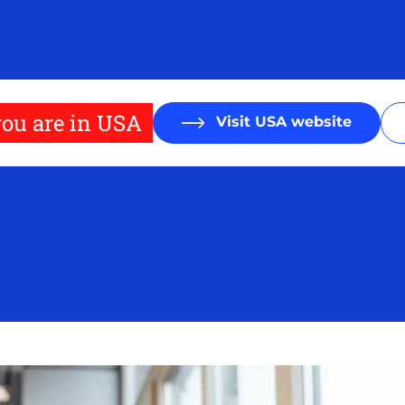
ou are in USA
Visit USA website