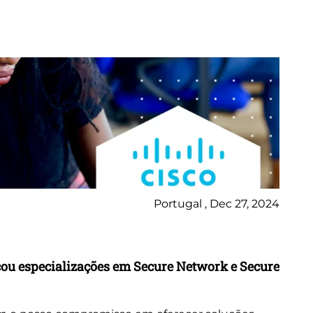
Portugal , Dec 27, 2024
Ne
çou especializações em Secure Network e Secure
Ci
De