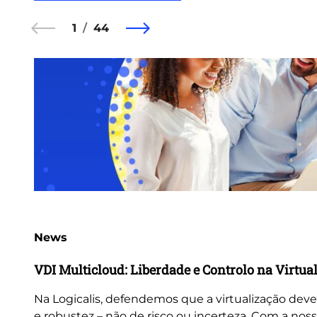
1
44
News
VDI Multicloud: Liberdade e Controlo na Virtua
Na Logicalis, defendemos que a virtualização deve
e robustez – não de risco ou incerteza. Com a nos