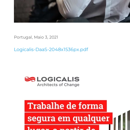
Portugal, Maio 3, 2021
File
Logicalis-DaaS-2048x1536px.pdf
Image