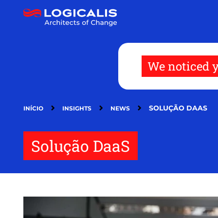
Passar
para
o
conteúdo
principal
We noticed y
SOLUÇÃO DAAS
INÍCIO
INSIGHTS
NEWS
Solução DaaS