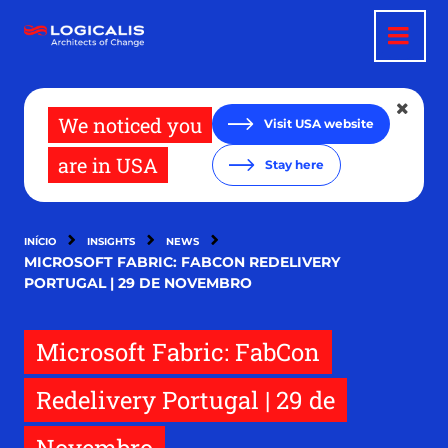
Passar
para
o
conteúdo
principal
We noticed you
Visit USA website
are in USA
Stay here
INÍCIO
INSIGHTS
NEWS
MICROSOFT FABRIC: FABCON REDELIVERY
PORTUGAL | 29 DE NOVEMBRO
Microsoft Fabric: FabCon
Redelivery Portugal | 29 de