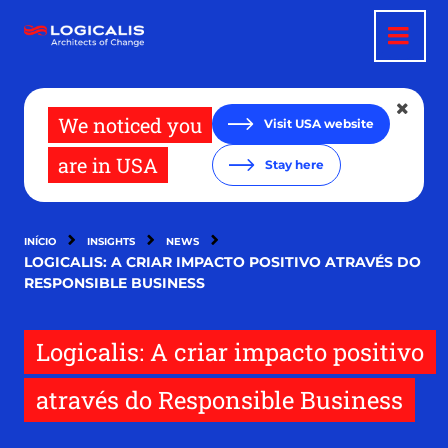
Passar
para
o
conteúdo
principal
We noticed you
Visit USA website
are in USA
Stay here
INÍCIO
INSIGHTS
NEWS
LOGICALIS: A CRIAR IMPACTO POSITIVO ATRAVÉS DO
RESPONSIBLE BUSINESS
Logicalis: A criar impacto positivo
através do Responsible Business