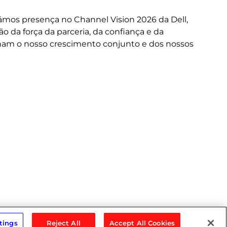
A 
or
mos presença no Channel Vision 2026 da Dell,
ne
da força da parceria, da confiança e da
cus
nam o nosso crescimento conjunto e dos nossos
do
tings
Reject All
Accept All Cookies