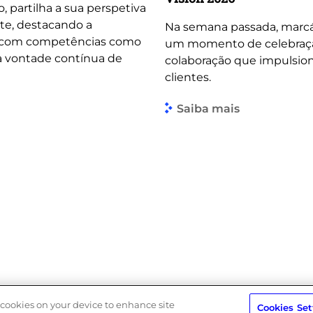
o, partilha a sua perspetiva
te, destacando a
Na semana passada, marcá
, com competências como
um momento de celebração 
 a vontade contínua de
colaboração que impulsio
clientes.
Saiba mais
Política de Privacidade
Política do Sistema de Gestão Integra
f cookies on your device to enhance site
Cookies Set