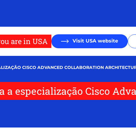
ou are in USA
Visit USA website
IALIZAÇÃO CISCO ADVANCED COLLABORATION ARCHITECTU
ça a especialização Cisco Adv