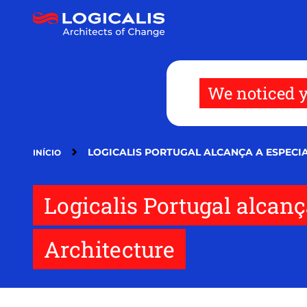
Passar
para
o
conteúdo
principal
We noticed y
LOGICALIS PORTUGAL ALCANÇA A ESPEC
INÍCIO
Logicalis Portugal alcan
Architecture