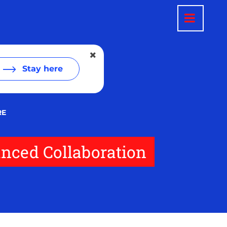
Stay here
RE
anced Collaboration