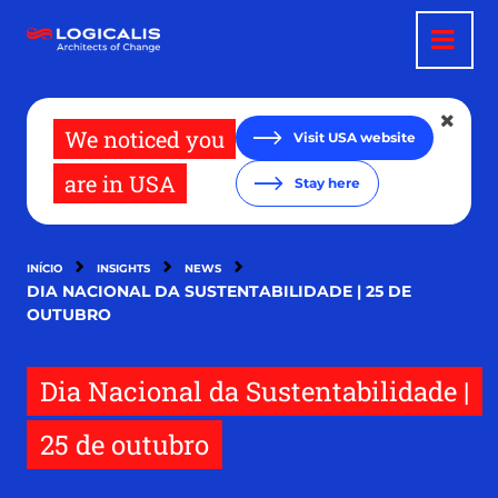
Passar
para
o
conteúdo
principal
We noticed you
Visit USA website
are in USA
Stay here
INÍCIO
INSIGHTS
NEWS
DIA NACIONAL DA SUSTENTABILIDADE | 25 DE
OUTUBRO
Dia Nacional da Sustentabilidade |
25 de outubro