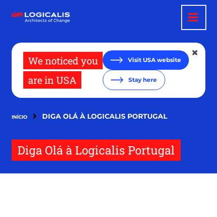
Passar
para
o
conteúdo
principal
We noticed you
Visit USA website
are in USA
Stay here
DIGA OLÁ À LOGICALIS PORTUGAL
INÍCIO
Diga Olá à Logicalis Portugal