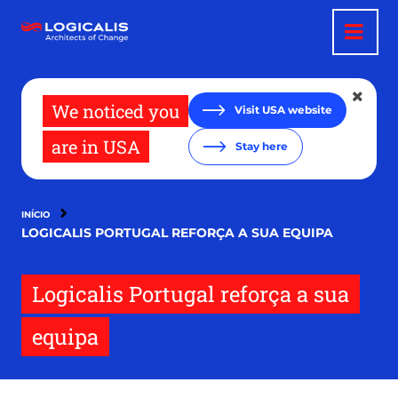
Passar
para
o
conteúdo
principal
We noticed you
Visit USA website
are in USA
Stay here
INÍCIO
LOGICALIS PORTUGAL REFORÇA A SUA EQUIPA
Logicalis Portugal reforça a sua
equipa