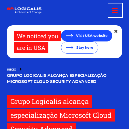
Passar
para
o
conteúdo
principal
We noticed you
Visit USA website
are in USA
Stay here
INÍCIO
GRUPO LOGICALIS ALCANÇA ESPECIALIZAÇÃO
MICROSOFT CLOUD SECURITY ADVANCED
Grupo Logicalis alcança
especialização Microsoft Cloud