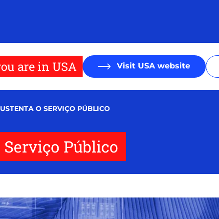
ou are in USA
Visit USA website
USTENTA O SERVIÇO PÚBLICO
 Serviço Público