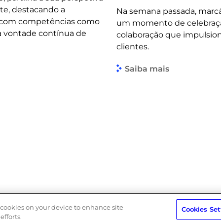
te, destacando a
Na semana passada, marcá
, com competências como
um momento de celebração 
 a vontade contínua de
colaboração que impulsio
clientes.
Saiba mais
Política de Privacidade
Política do Sistema de Gestão Integra
f cookies on your device to enhance site
Cookies Set
efforts.