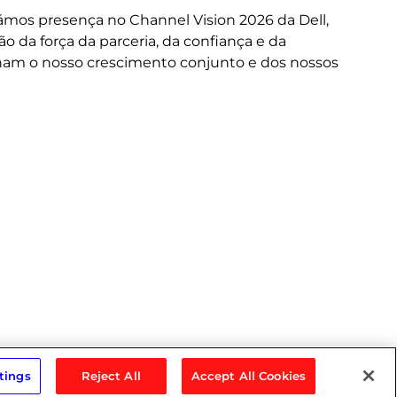
or
mos presença no Channel Vision 2026 da Dell,
ne
da força da parceria, da confiança e da
cus
nam o nosso crescimento conjunto e dos nossos
do
tings
Reject All
Accept All Cookies