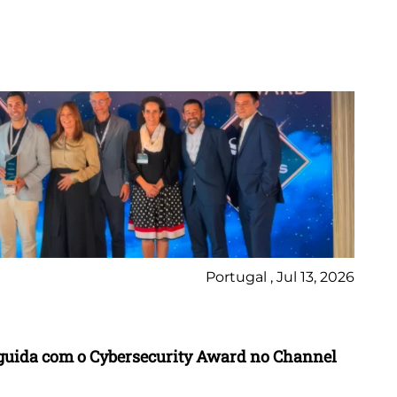
Portugal , Jul 13, 2026
Ne
inguida com o Cybersecurity Award no Channel
Wo
A 