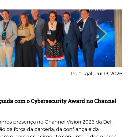
Portugal , Jul 13, 2026
Ne
inguida com o Cybersecurity Award no Channel
Wo
A 
or
mos presença no Channel Vision 2026 da Dell,
ne
da força da parceria, da confiança e da
cus
nam o nosso crescimento conjunto e dos nossos