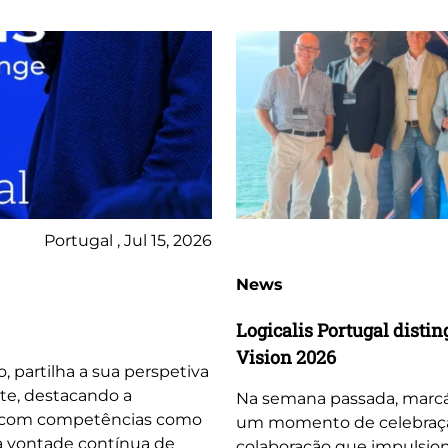
Portugal , Jul 15, 2026
News
Logicalis Portugal dist
Vision 2026
o, partilha a sua perspetiva
te, destacando a
Na semana passada, marcá
, com competências como
um momento de celebração 
 a vontade contínua de
colaboração que impulsio