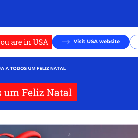
ou are in USA
Visit USA website
JA A TODOS UM FELIZ NATAL
s um Feliz Natal