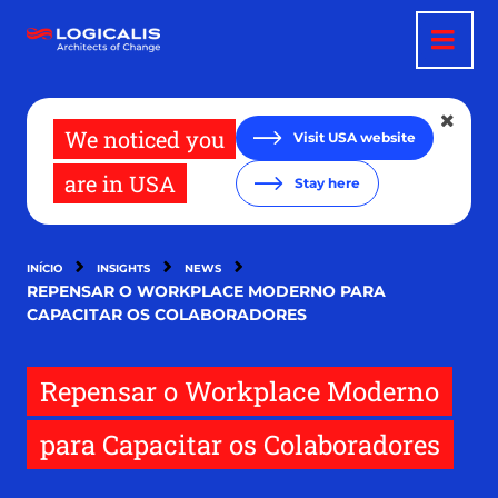
Passar
para
o
conteúdo
principal
We noticed you
Visit USA website
are in USA
Stay here
INÍCIO
INSIGHTS
NEWS
REPENSAR O WORKPLACE MODERNO PARA
CAPACITAR OS COLABORADORES
Repensar o Workplace Moderno
para Capacitar os Colaboradores