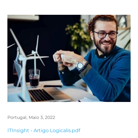
Portugal, Maio 3, 2022
File
ITInsight - Artigo Logicalis.pdf