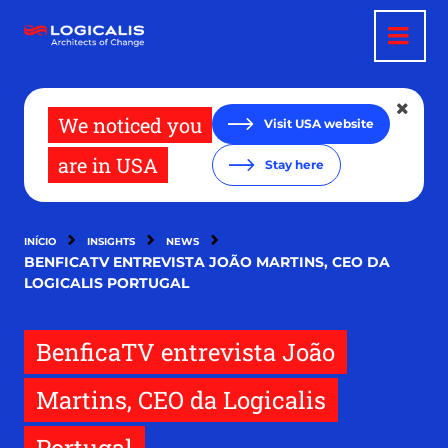
Passar
para
o
conteúdo
principal
We noticed you
Visit USA website
are in USA
Stay here
INÍCIO
INSIGHTS
NEWS
BENFICATV ENTREVISTA JOÃO MARTINS, CEO DA
LOGICALIS PORTUGAL
BenficaTV entrevista João
Martins, CEO da Logicalis