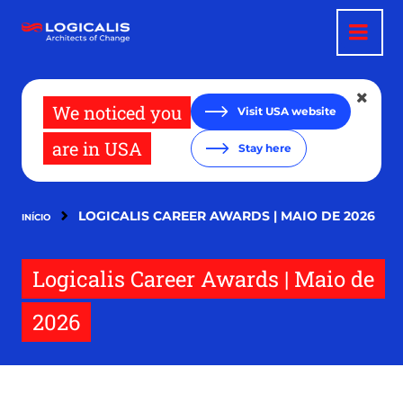
Passar
para
o
conteúdo
principal
We noticed you
Visit USA website
are in USA
Stay here
LOGICALIS CAREER AWARDS | MAIO DE 2026
INÍCIO
Logicalis Career Awards | Maio de
2026