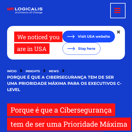
Passar
para
o
conteúdo
principal
We noticed you
Visit USA website
are in USA
Stay here
INÍCIO
INSIGHTS
NEWS
PORQUE É QUE A CIBERSEGURANÇA TEM DE SER
UMA PRIORIDADE MÁXIMA PARA OS EXECUTIVOS C-
LEVEL
Porque é que a Cibersegurança
tem de ser uma Prioridade Máxima