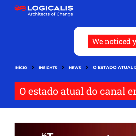
Passar
para
o
conteúdo
principal
We noticed y
O ESTADO ATUAL 
INÍCIO
INSIGHTS
NEWS
O estado atual do canal 