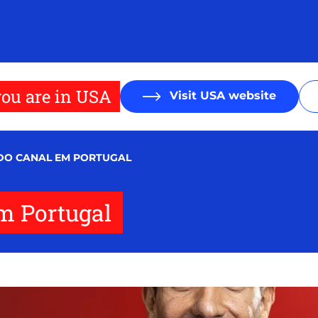
ou are in USA
Visit USA website
DO CANAL EM PORTUGAL
em Portugal