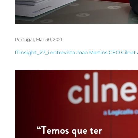
Portugal, Mar 30, 2021
File
ITInsight_27_i entrevista Joao Martins CEO Cilnet
Image