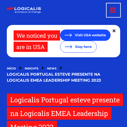
Passar
para
o
conteúdo
principal
We noticed you
Visit USA website
are in USA
Stay here
INÍCIO
INSIGHTS
NEWS
LOGICALIS PORTUGAL ESTEVE PRESENTE NA
LOGICALIS EMEA LEADERSHIP MEETING 2023
Logicalis Portugal esteve presente
na Logicalis EMEA Leadership