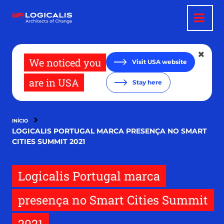
Passar
para
o
conteúdo
principal
We noticed you
Visit USA website
are in USA
Stay here
INÍCIO
LOGICALIS PORTUGAL MARCA PRESENÇA NO SMART
CITIES SUMMIT 2021
Logicalis Portugal marca
presença no Smart Cities Summit