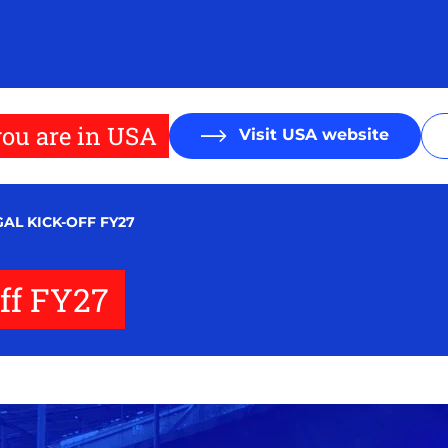
ou are in USA
Visit USA website
AL KICK-OFF FY27
Off FY27