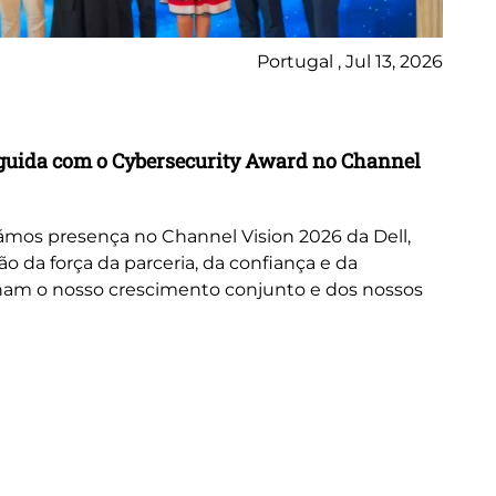
Portugal , Jul 13, 2026
Ne
inguida com o Cybersecurity Award no Channel
Wo
A 
or
mos presença no Channel Vision 2026 da Dell,
ne
da força da parceria, da confiança e da
cus
nam o nosso crescimento conjunto e dos nossos