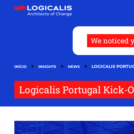
Passar
para
o
conteúdo
principal
We noticed y
LOGICALIS PORTUG
INÍCIO
INSIGHTS
NEWS
Logicalis Portugal Kick-