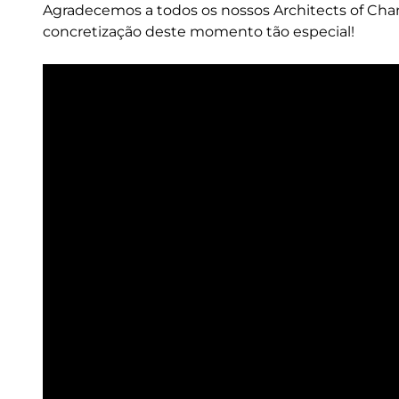
Agradecemos a todos os nossos Architects of Chan
concretização deste momento tão especial!
Remote
video
URL