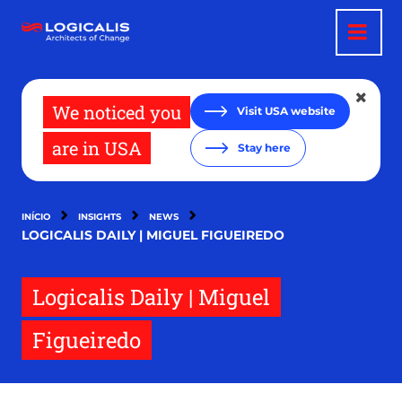
Passar
para
o
conteúdo
principal
We noticed you
Visit USA website
are in USA
Stay here
INÍCIO
INSIGHTS
NEWS
LOGICALIS DAILY | MIGUEL FIGUEIREDO
Logicalis Daily | Miguel
Figueiredo