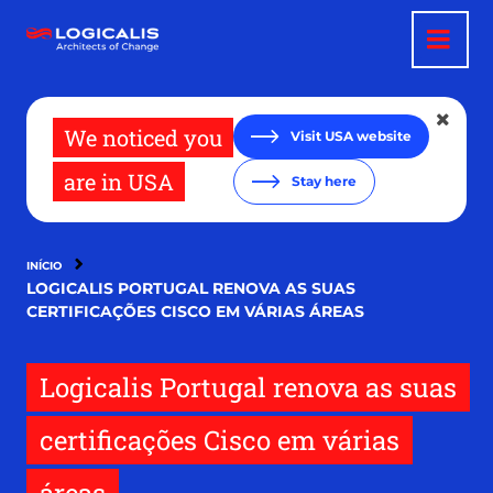
Passar
para
o
conteúdo
principal
We noticed you
Visit USA website
are in USA
Stay here
INÍCIO
LOGICALIS PORTUGAL RENOVA AS SUAS
CERTIFICAÇÕES CISCO EM VÁRIAS ÁREAS
Logicalis Portugal renova as suas
certificações Cisco em várias