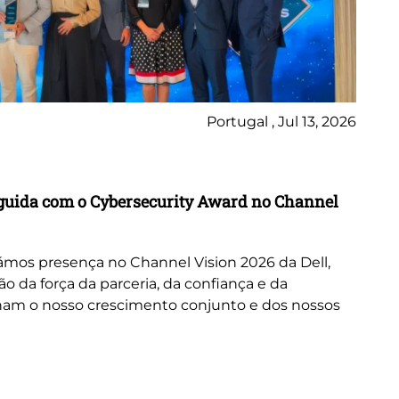
Portugal , Jul 13, 2026
Ne
inguida com o Cybersecurity Award no Channel
Wo
A 
or
mos presença no Channel Vision 2026 da Dell,
ne
da força da parceria, da confiança e da
cus
nam o nosso crescimento conjunto e dos nossos