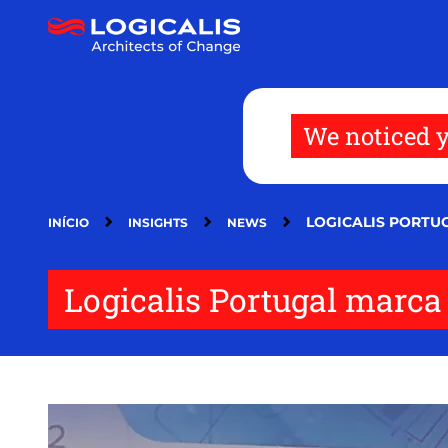
Passar
para
o
conteúdo
principal
We noticed y
LOGICALIS PORTU
INÍCIO
INSIGHTS
NEWS
Logicalis Portugal marca