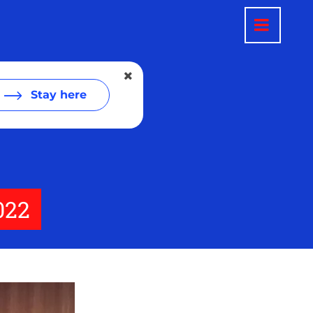
Stay here
022