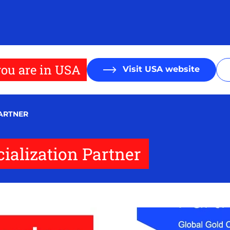
ou are in USA
Visit USA website
PARTNER
ialization Partner