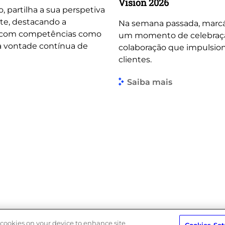
Vision 2026
o, partilha a sua perspetiva
te, destacando a
Na semana passada, marcá
, com competências como
um momento de celebração 
 a vontade contínua de
colaboração que impulsio
clientes.
Saiba mais
Política de Privacidade
Política do Sistema de Gestão Integra
f cookies on your device to enhance site