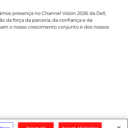
A 
or
mos presença no Channel Vision 2026 da Dell,
ne
da força da parceria, da confiança e da
cus
nam o nosso crescimento conjunto e dos nossos
do