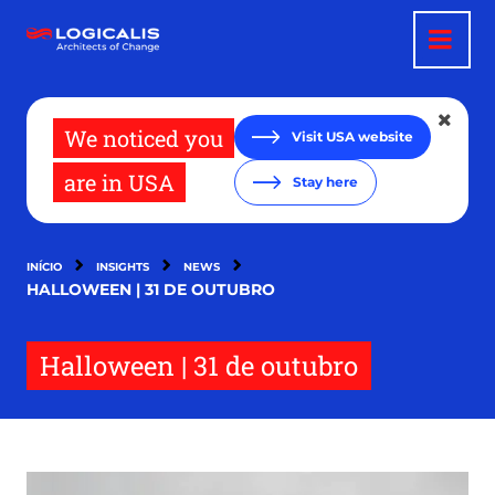
Passar
para
o
conteúdo
principal
We noticed you
Visit USA website
are in USA
Stay here
INÍCIO
INSIGHTS
NEWS
HALLOWEEN | 31 DE OUTUBRO
Halloween | 31 de outubro