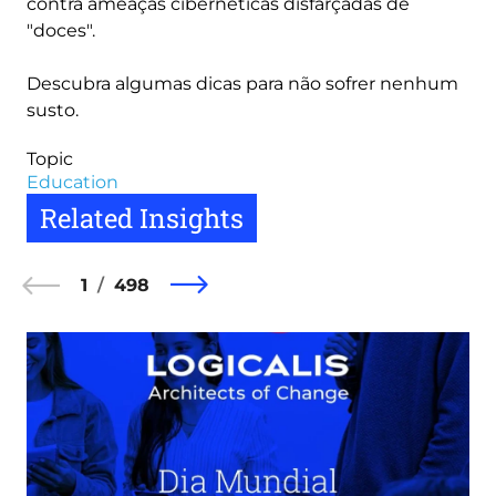
contra ameaças cibernéticas disfarçadas de
"doces".
Descubra algumas dicas para não sofrer nenhum
susto.
Topic
Education
Related Insights
1
498