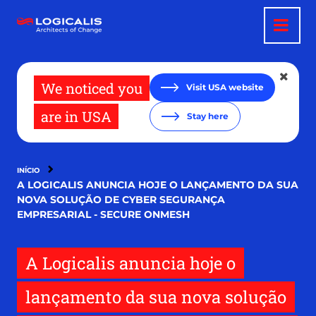
Passar
para
o
conteúdo
principal
We noticed you
Visit USA website
are in USA
Stay here
INÍCIO
A LOGICALIS ANUNCIA HOJE O LANÇAMENTO DA SUA
NOVA SOLUÇÃO DE CYBER SEGURANÇA
EMPRESARIAL - SECURE ONMESH
A Logicalis anuncia hoje o
lançamento da sua nova solução