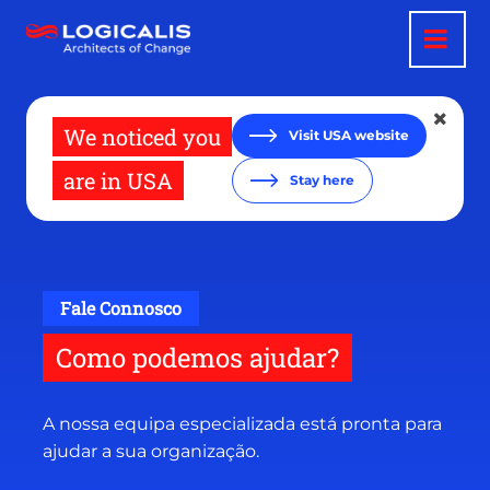
Passar
para
o
conteúdo
principal
We noticed you
Visit USA website
are in USA
Stay here
Fale Connosco
Como podemos ajudar?
A nossa equipa especializada está pronta para
ajudar a sua organização.