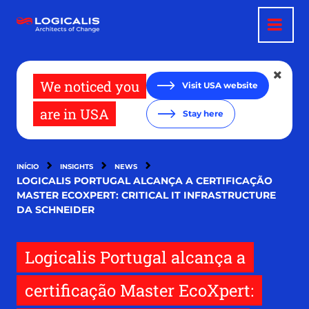
Passar
para
o
conteúdo
principal
We noticed you
Visit USA website
are in USA
Stay here
INÍCIO
INSIGHTS
NEWS
LOGICALIS PORTUGAL ALCANÇA A CERTIFICAÇÃO
MASTER ECOXPERT: CRITICAL IT INFRASTRUCTURE
DA SCHNEIDER
Logicalis Portugal alcança a
certificação Master EcoXpert: