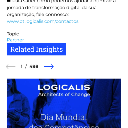
➡️ Para saber como podemos ajudar a otimizar a
jornada de transformação digital da sua
organização, fale connosco:
www.pt.logicalis.com/contactos
Topic
Partner
Related Insights
1
498