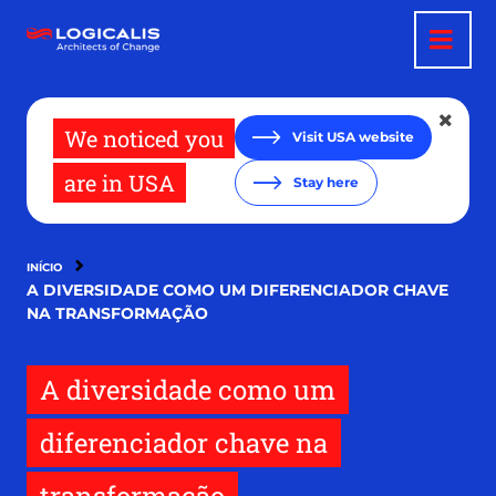
Passar
para
o
conteúdo
principal
We noticed you
Visit USA website
are in USA
Stay here
INÍCIO
A DIVERSIDADE COMO UM DIFERENCIADOR CHAVE
NA TRANSFORMAÇÃO
A diversidade como um
diferenciador chave na