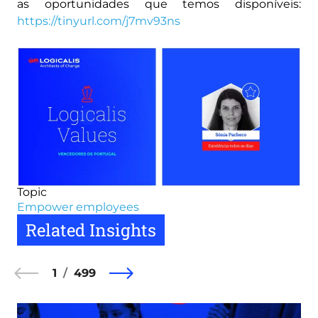
as oportunidades que temos disponíveis:
https://tinyurl.com/j7mv93ns
Image
Topic
Empower employees
Related Insights
1
499