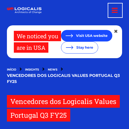
Passar
para
o
conteúdo
principal
We noticed you
Visit USA website
are in USA
Stay here
INÍCIO
INSIGHTS
NEWS
VENCEDORES DOS LOGICALIS VALUES PORTUGAL Q3
FY25
Vencedores dos Logicalis Values
Portugal Q3 FY25