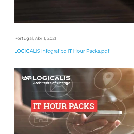
Portugal, Abr 1, 2021
File
LOGICALIS infografico IT Hour Packs.pdf
Image