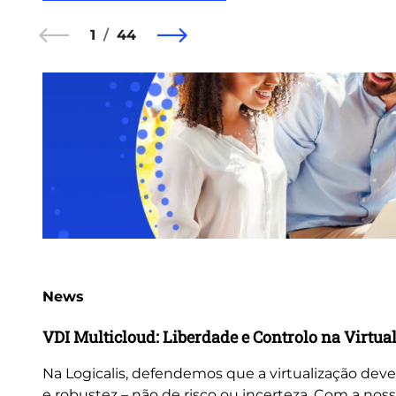
1
44
News
VDI Multicloud: Liberdade e Controlo na Virtua
Na Logicalis, defendemos que a virtualização deve
e robustez – não de risco ou incerteza. Com a nos