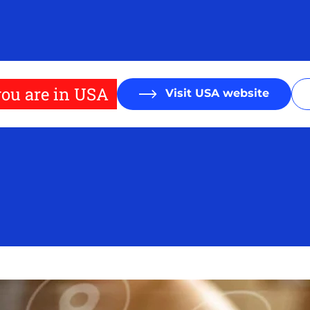
ou are in USA
Visit USA website