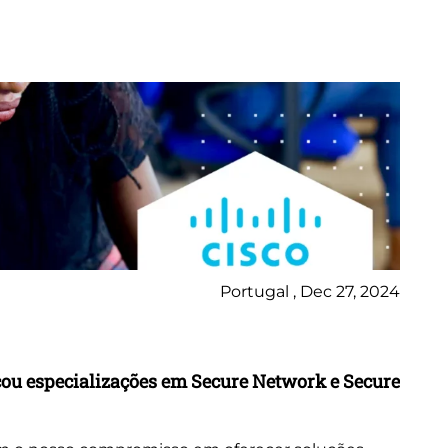
Portugal , Dec 27, 2024
Ne
çou especializações em Secure Network e Secure
Ci
De