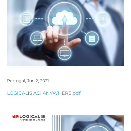
Portugal, Jun 2, 2021
File
LOGICALIS ACI ANYWHERE.pdf
Image