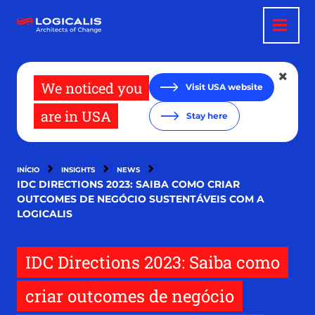
Passar
para
o
conteúdo
principal
We noticed you
Visit USA website
are in USA
Stay here
INÍCIO
INSIGHTS
NEWS
IDC DIRECTIONS 2023: SAIBA COMO CRIAR
OUTCOMES DE NEGÓCIO SUSTENTÁVEIS COM A
LOGICALIS
IDC Directions 2023: Saiba como
criar outcomes de negócio