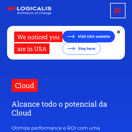
Passar
para
o
conteúdo
principal
We noticed you
Visit USA website
are in USA
Stay here
Cloud
Alcance todo o potencial da
Cloud
Otimize performance e ROI com uma