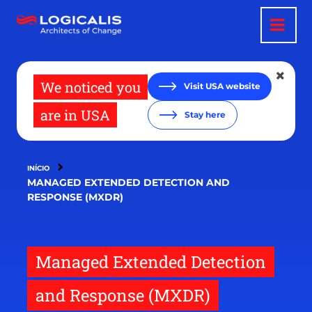
Passar
para
o
conteúdo
principal
We noticed you
Visit USA website
are in USA
Stay here
INÍCIO
MANAGED EXTENDED DETECTION AND
RESPONSE (MXDR)
Managed Extended Detection
and Response (MXDR)