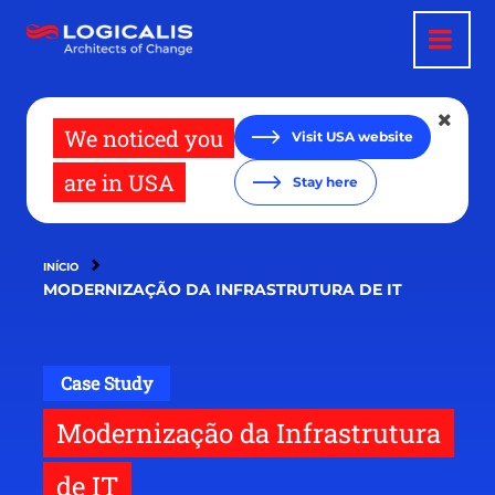
Passar
para
o
conteúdo
principal
We noticed you
Visit USA website
are in USA
Stay here
INÍCIO
MODERNIZAÇÃO DA INFRASTRUTURA DE IT
Case Study
Modernização da Infrastrutura
de IT